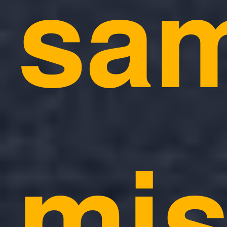
sa
mis